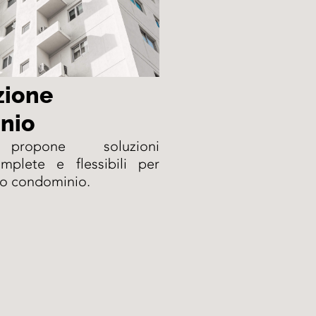
zione
nio
 propone soluzioni
omplete e flessibili per
uo condominio.