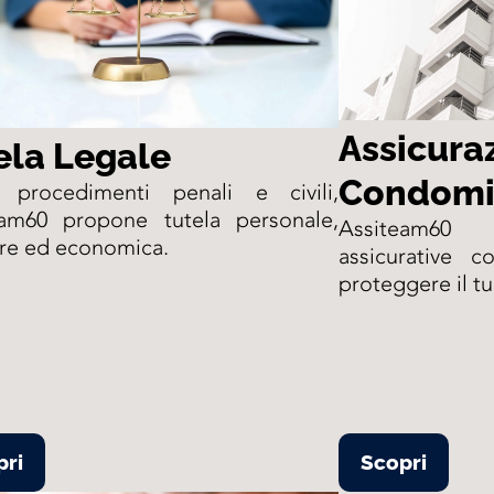
Assicura
ela Legale
Condomi
 procedimenti penali e civili,
eam60 propone tutela personale,
Assiteam60
are ed economica.
assicurative c
proteggere il t
pri
Scopri