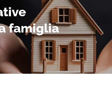
ative
a famiglia