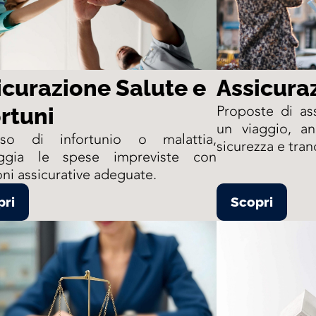
icurazione Salute e
Assicura
Proposte di ass
ortuni
un viaggio, an
so di infortunio o malattia,
sicurezza e tranq
eggia le spese impreviste con
oni assicurative adeguate.
pri
Scopri