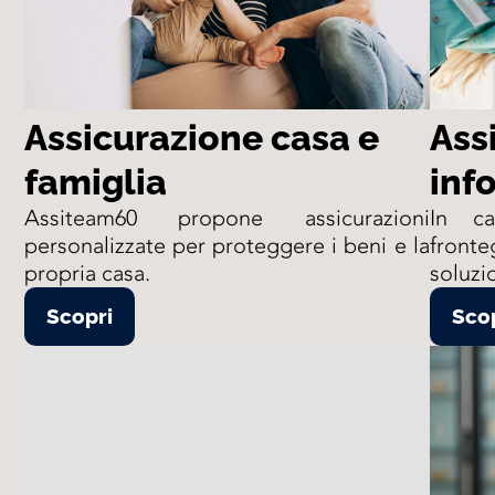
Assicurazione casa e
Ass
famiglia
inf
Assiteam60 propone assicurazioni
In ca
personalizzate per proteggere i beni e la
front
propria casa.
soluzi
Scopri
Sco