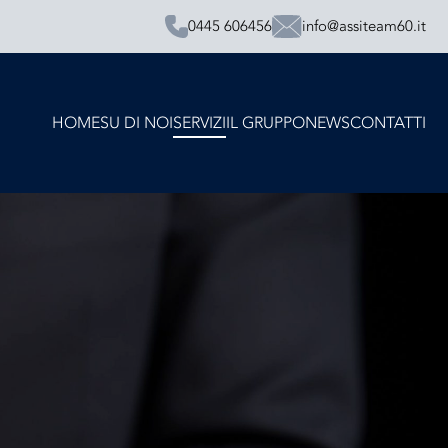
0445 606456
info@assiteam60.it
HOME
SU DI NOI
SERVIZI
IL GRUPPO
NEWS
CONTATTI