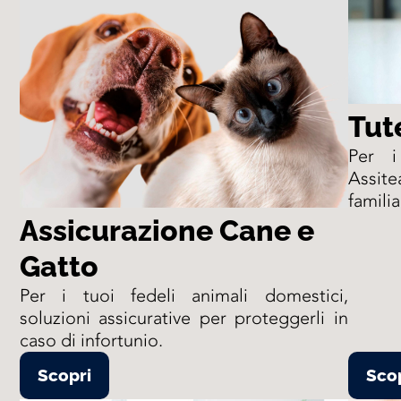
Tut
Per i
Assit
famili
Assicurazione Cane e
Gatto
Per i tuoi fedeli animali domestici,
soluzioni assicurative per proteggerli in
caso di infortunio.
Scopri
Sco