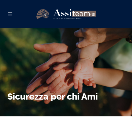
Skip
to
content
Assiteam
60
Sicurezza per chi Ami