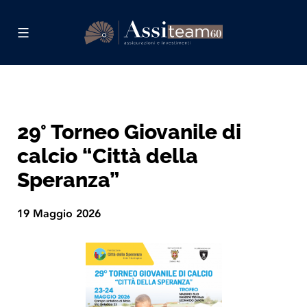
Skip
to
content
Assiteam
60
29° Torneo Giovanile di
calcio “Città della
Speranza”
19 Maggio 2026