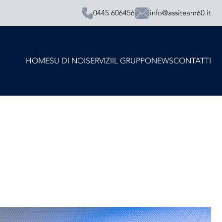
0445 606456
info@assiteam60.it
HOME
SU DI NOI
SERVIZI
IL GRUPPO
NEWS
CONTATTI