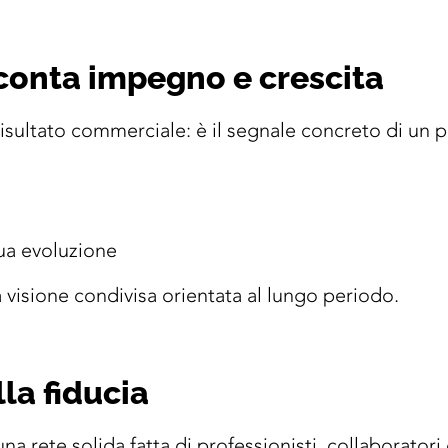
conta impegno e crescita
isultato commerciale: è il segnale concreto di un p
nua evoluzione
a visione condivisa orientata al lungo periodo.
lla fiducia
na rete solida fatta di professionisti, collaboratori e